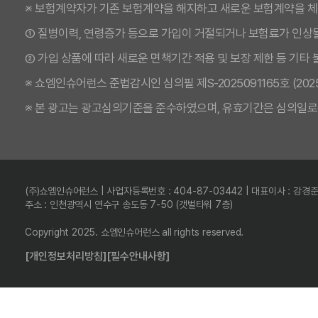
※ 보험계약자가 기존 보험계약을 해지하고 새로운 보험계약을 
① 질병이력, 연령증가 등으로 가입이 거절되거나 보험료가 인상될
② 가입 상품에 따라 새로운 면책기간 적용 및 보장 제한 등 기타
※ 쇼엠인슈어런스 준법감시인 심의필 제S-2025091165호 (2025.09
※ 본 광고는 광고심의기준을 준수하였으며, 유효기간은 심의일로
(주)쇼엠인슈어런스 | 사업자등록번호 : 404-87-03442 | 대표이사 : 강경
주소 : 인천광역시 연수구 송도동 7-50 (갯벌타워 7층)
Copyright 2025. 쇼엠인슈어런스 all rights reserved.
[개인정보처리방침]
[필수안내사항]