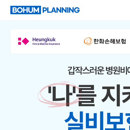
갑작스러운 병원비
'나'를 
실비보